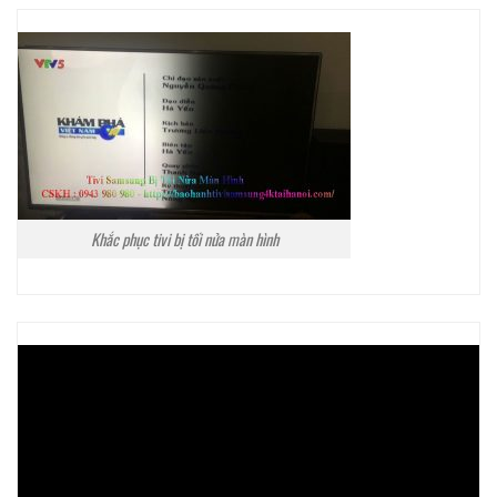
Khắc phục tivi bị tối nửa màn hình
Trình
chơi
Video