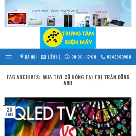
Skip
to
content
HÀ NỘI
LIÊN HỆ
08:00 - 17:00
0943980980
TAG ARCHIVES:
MUA TIVI CŨ HỎNG TẠI THỊ TRẤN ĐÔNG
ANH
26
Th10