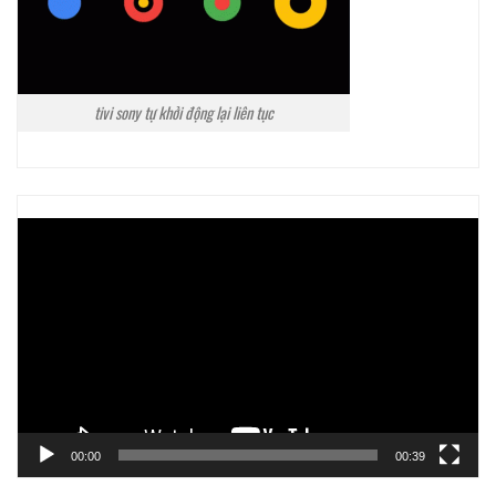
tivi sony tự khởi động lại liên tục
Trình
chơi
Video
00:00
00:39