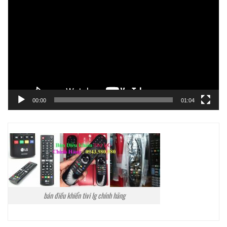
chơi
Video
00:00
01:04
bán điều khiển tivi lg chính hãng