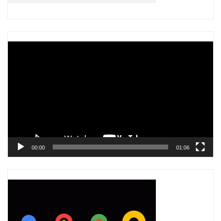
Trình
chơi
Video
00:00
01:06