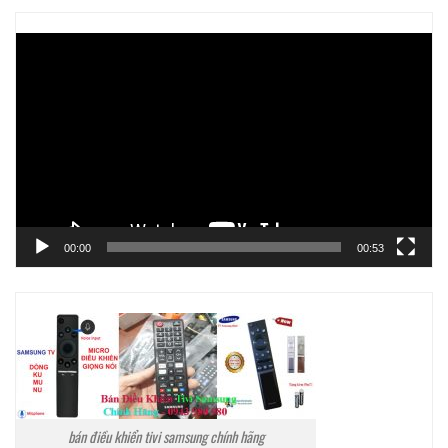
Trình
chơi
Video
00:00
00:53
bán điều khiển tivi samsung chính hãng