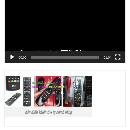
chơi
Video
00:00
01:04
bán điều khiển tivi lg chính hãng