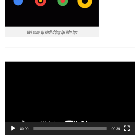
tivi sony tự khởi động lại liên tục
Trình
chơi
Video
00:00
00:39