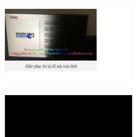
Khắc phục tivi bị tối nửa màn hình
Trình
chơi
Video