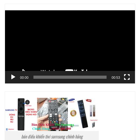
Trình
chơi
Video
00:00
00:53
bán điều khiển tivi samsung chính hãng