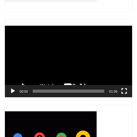
Trình
chơi
Video
00:00
01:06