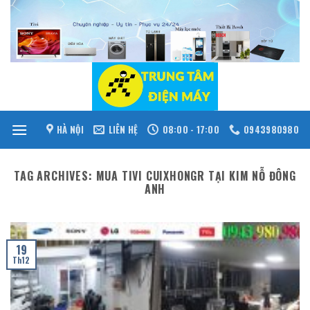
Skip
to
content
HÀ NỘI
LIÊN HỆ
08:00 - 17:00
0943980980
TAG ARCHIVES:
MUA TIVI CUIXHONGR TẠI KIM NỖ ĐÔNG
ANH
19
Th12