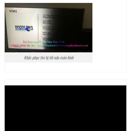
Khắc phục tivi bị tối nửa màn hình
Trình
chơi
Video