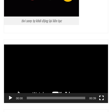
tivi sony tự khởi động lại liên tục
Trình
chơi
Video
00:00
00:39