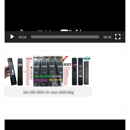
00:00
00:35
bán điều khiển tivi sony chính hãng
Trình
chơi