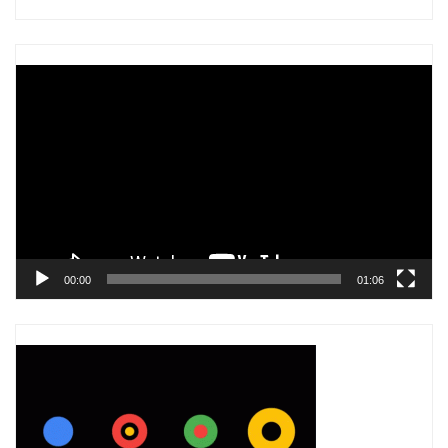
Trình
chơi
Video
00:00
01:06