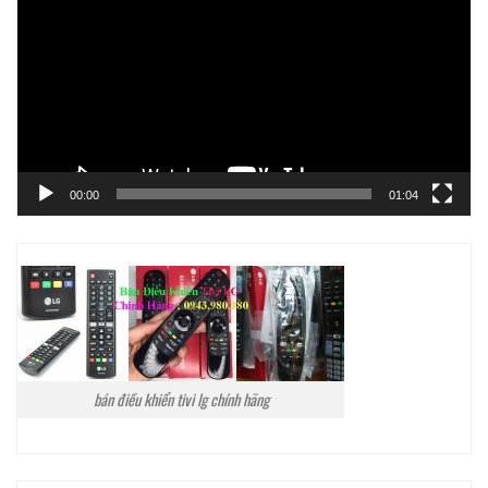
Video
00:00
01:04
bán điều khiển tivi lg chính hãng