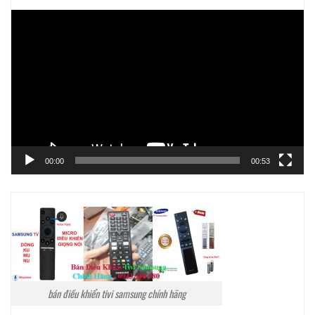
Trình
chơi
Video
00:00
00:53
bán điều khiển tivi samsung chính hãng