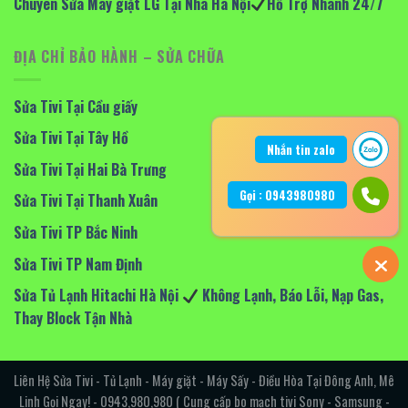
Chuyên Sửa Máy giặt LG Tại Nhà Hà Nội
Hỗ Trợ Nhanh 24/7
ĐỊA CHỈ BẢO HÀNH – SỬA CHỮA
Sửa Tivi Tại Cầu giấy
Sửa Tivi Tại Tây Hồ
Nhắn tin zalo
Sửa Tivi Tại Hai Bà Trưng
Gọi : 0943980980
Sửa Tivi Tại Thanh Xuân
Sửa Tivi TP Bắc Ninh
Sửa Tivi TP Nam Định
Sửa Tủ Lạnh Hitachi Hà Nội
Không Lạnh, Báo Lỗi, Nạp Gas,
Thay Block Tận Nhà
Liên Hệ Sửa Tivi - Tủ Lạnh - Máy giặt - Máy Sấy - Điều Hòa Tại Đông Anh, Mê
Linh Gọi Ngay! - 0943,980,980 ( Cung cấp bo mạch tivi Sony - Samsung -