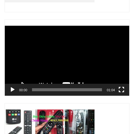
Trình
chơi
Video
00:00
01:04