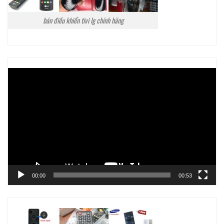
bán điều khiển tivi lg chính hãng
Trình
chơi
Video
00:00
00:53