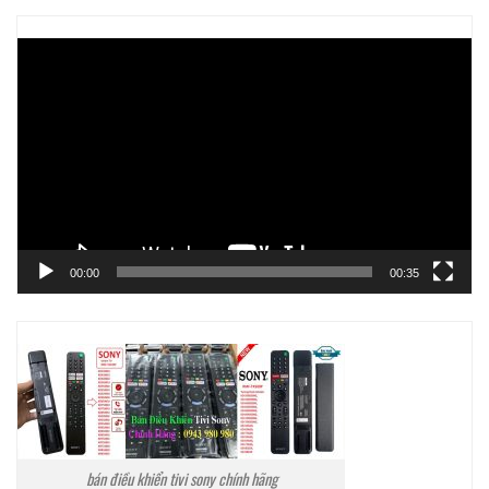
Trình
chơi
Video
00:00
00:35
bán điều khiển tivi sony chính hãng