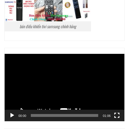
bán điều khiển tivi samsung chính hãng
Trình
chơi
Video
00:00
01:06