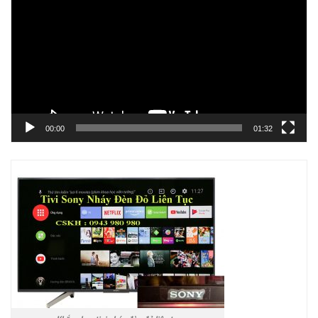
chơi
Video
00:00
01:32