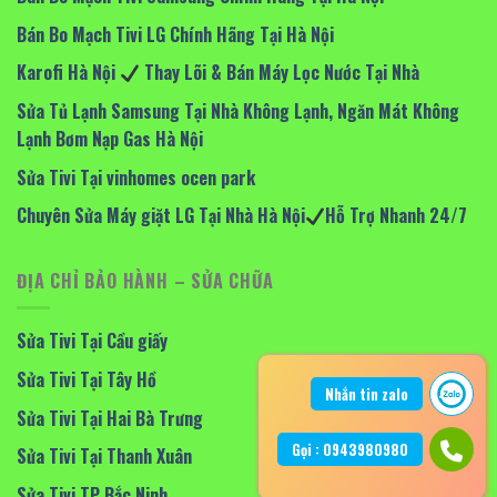
Bán Bo Mạch Tivi LG Chính Hãng Tại Hà Nội
Karofi Hà Nội
Thay Lõi & Bán Máy Lọc Nước Tại Nhà
Sửa Tủ Lạnh Samsung Tại Nhà Không Lạnh, Ngăn Mát Không
Lạnh Bơm Nạp Gas Hà Nội
Sửa Tivi Tại vinhomes ocen park
Chuyên Sửa Máy giặt LG Tại Nhà Hà Nội
Hỗ Trợ Nhanh 24/7
ĐỊA CHỈ BẢO HÀNH – SỬA CHỮA
Sửa Tivi Tại Cầu giấy
Sửa Tivi Tại Tây Hồ
Nhắn tin zalo
Sửa Tivi Tại Hai Bà Trưng
Gọi : 0943980980
Sửa Tivi Tại Thanh Xuân
Sửa Tivi TP Bắc Ninh