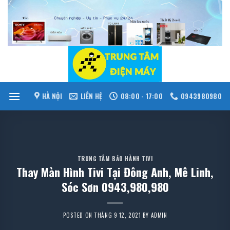
Skip
to
content
HÀ NỘI
LIÊN HỆ
08:00 - 17:00
0943980980
TRUNG TÂM BẢO HÀNH TIVI
Thay Màn Hình Tivi Tại Đông Anh, Mê Linh,
Sóc Sơn 0943,980,980
POSTED ON
THÁNG 9 12, 2021
BY
ADMIN