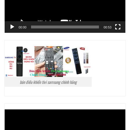
00:00
00:53
bán điều khiển tivi samsung chính hãng
Trình
chơi
Video