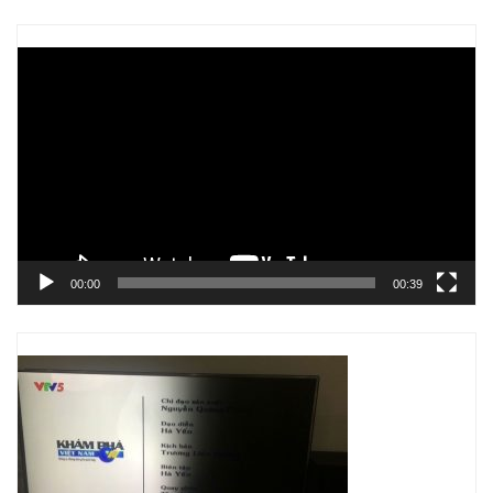
Trình
chơi
Video
00:00
00:39