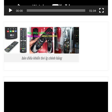
00:00
01:04
bán điều khiển tivi lg chính hãng
Trình
chơi
Video