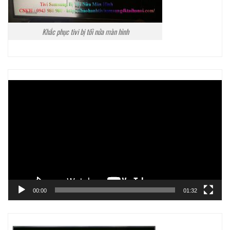
Khắc phục tivi bị tối nửa màn hình
Trình
chơi
Video
00:00
01:32