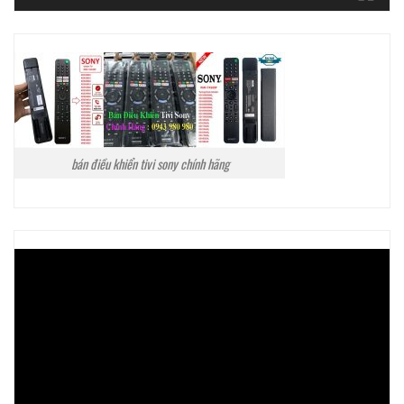
bán điều khiển tivi sony chính hãng
Trình
chơi
Video