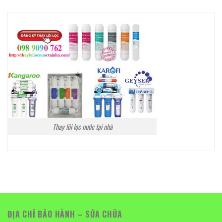
Thay lõi lọc nước tại nhà
ĐỊA CHỈ BẢO HÀNH – SỬA CHỮA