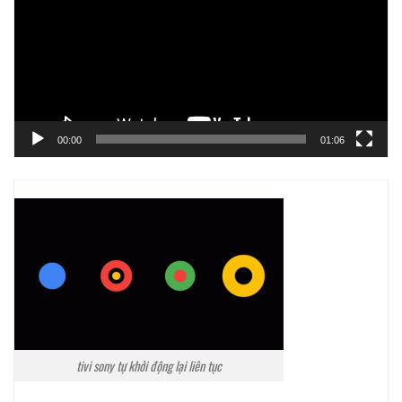
Video
00:00
01:06
tivi sony tự khởi động lại liên tục