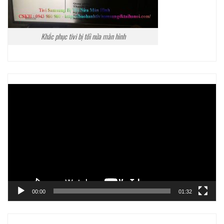
Khắc phục tivi bị tối nửa màn hình
Trình
chơi
Video
00:00
01:32