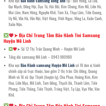
Khu vực
bảo hành samsung đông anh
tại : Bắc Hồng, Cổ Loa,
Đại Mạch, Đông Hội, Dục Tú, Hải Bối, Kim Chung, Kim Nỗ, Liên Hà,
Mai Lâm, Nam Hồng, Nguyên Khê, Tàm Xá, Thụy Lâm, Tiên Dương,
Uy Nỗ, Vân Hà, Vân Nội, Việt Hùng, Vĩnh Ngọc, Võng La, Xuân Canh,
Xuân Nộn.
➤ Địa Chỉ Trung Tâm Bảo Hành Tivi Samsung
Huyện Mê Linh
➤ Số 12 Thị Trấn Quang Minh – Huyện Mê Linh
Tổng đài samsung Mê Linh – 0943 980980
Khu vực
Bảo Hành samsung Huyện Mê Linh
có 18 đơn vị hành
chính cấp xã trực thuộc, bao gồm 2 thị trấn: Chi Đông, Quang
Minh và 16 xã: Đại Thịnh (huyện lỵ), Chu Phan, Hoàng Kim, Kim
Hoa, Liên Mạc, Mê Linh, Tam Đồng, Thạch Đà, Thanh Lâm, Tiền
Phong, Tiến Thắng, Tiến Thịnh, Tráng Việt, Tự Lập, Vạn Yên, Văn
Khê.
➤ Địa Chỉ Trung Tâm Bảo Hành Tivi Samsung