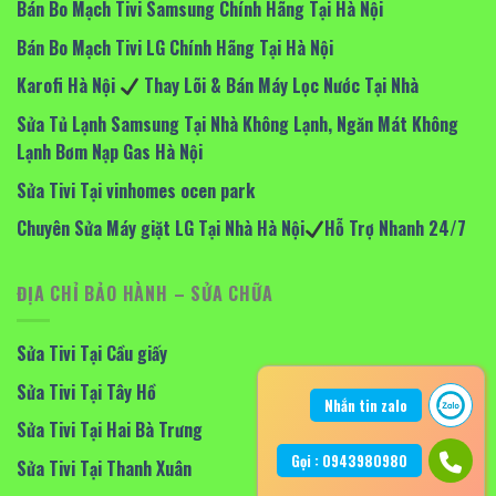
Bán Bo Mạch Tivi Samsung Chính Hãng Tại Hà Nội
Bán Bo Mạch Tivi LG Chính Hãng Tại Hà Nội
Karofi Hà Nội
Thay Lõi & Bán Máy Lọc Nước Tại Nhà
Sửa Tủ Lạnh Samsung Tại Nhà Không Lạnh, Ngăn Mát Không
Lạnh Bơm Nạp Gas Hà Nội
Sửa Tivi Tại vinhomes ocen park
Chuyên Sửa Máy giặt LG Tại Nhà Hà Nội
Hỗ Trợ Nhanh 24/7
ĐỊA CHỈ BẢO HÀNH – SỬA CHỮA
Sửa Tivi Tại Cầu giấy
Sửa Tivi Tại Tây Hồ
Nhắn tin zalo
Sửa Tivi Tại Hai Bà Trưng
Gọi : 0943980980
Sửa Tivi Tại Thanh Xuân