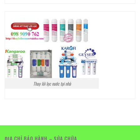
Thay lõi lọc nước tại nhà
ĐỊA CHỈ BẢO HÀNH – SỬA CHỮA