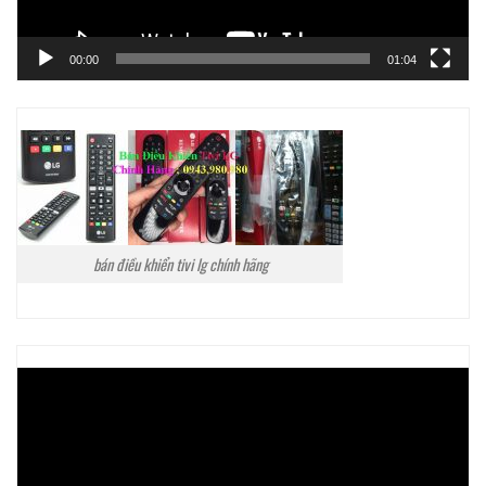
00:00
01:04
bán điều khiển tivi lg chính hãng
Trình
chơi
Video