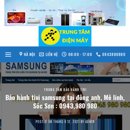
Skip
to
content
HÀ NỘI
LIÊN HỆ
08:00 - 17:00
0943980980
TRUNG TÂM BẢO HÀNH TIVI
Bảo hành tivi samsung tại đông anh, Mê linh,
Sóc Sơn : 0943,980 980
POSTED ON
THÁNG 9 12, 2021
BY
ADMIN