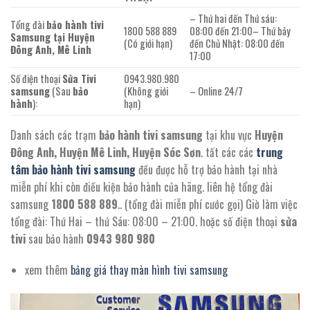
– Thứ hai đến Thứ sáu:
Tổng đài
bảo hành tivi
1800 588 889
08:00 đến 21:00– Thứ bảy
Samsung tại Huyện
(Có giới hạn)
đến Chủ Nhật: 08:00 đến
Đông Anh, Mê Linh
17:00
Số điện thoại
Sửa Tivi
0943.980.980
samsung
(Sau
bảo
(Không giới
– Online 24/7
hành
):
hạn)
Danh sách các trạm
bảo hành tivi samsung
tại khu vực
Huyện
Đông Anh, Huyện Mê Linh, Huyện Sóc Sơn
. tất các các
trung
tâm bảo hành tivi samsung
đều được hỗ trợ bảo hành tại nhà
miễn phí khi còn điều kiện bảo hành của hãng. liên hệ tổng đài
samsung
1800 588 889
.. (tổng đài miễn phí cước gọi) Giờ làm việc
tổng đài: Thứ Hai – thứ Sáu: 08:00 – 21:00. hoặc số điện thoại
sửa
tivi
sau bảo hành
0943 980 980
xem thêm
bảng giá thay màn hình tivi samsung