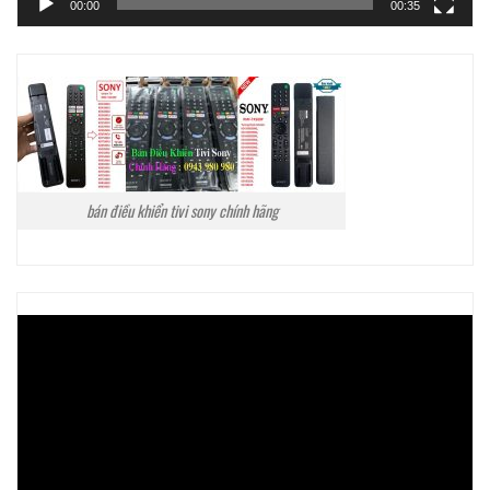
00:00
00:35
bán điều khiển tivi sony chính hãng
Trình
chơi
Video