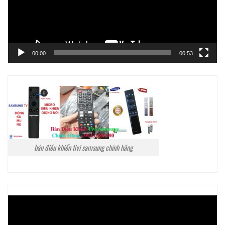
00:00
00:53
bán điều khiển tivi samsung chính hãng
Trình
chơi