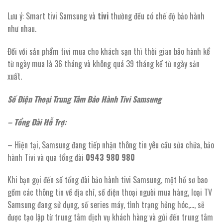
Lưu ý: Smart tivi Samsung và
tivi
thường đều có chế độ bảo hành
như nhau.
Đối với sản phẩm tivi mua cho khách sạn thì thời gian bảo hành kể
từ ngày mua là 36 tháng và không quá 39 tháng kể từ ngày sản
xuất.
Số Điện Thoại Trung Tâm Bảo Hành Tivi Samsung
– Tổng Đài Hỗ Trợ:
– Hiện tại, Samsung đang tiếp nhận thông tin yêu cầu sửa chữa, bảo
hành Tivi và qua tổng đài
0943 980 980
Khi bạn gọi đến số tổng đài bảo hành tivi Samsung, một hồ sơ bao
gồm các thông tin về địa chỉ, số điện thoại người mua hàng, loại TV
Samsung đang sử dụng, số series máy, tình trạng hỏng hóc,…, sẽ
được tạo lập từ trung tâm dịch vụ khách hàng và gửi đến trung tâm