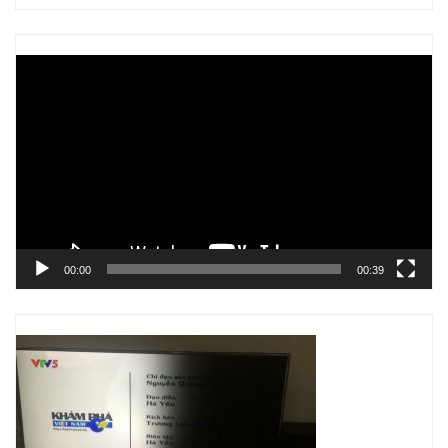
Trình
chơi
Video
00:00
00:39