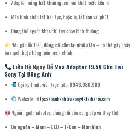
Adapter
nóng bất thường
, có mùi khét hoặc kêu rè
Màn hình chớp tắt liên tục, hoặc tự tắt sau vài phút
Dùng thử nguồn khác thì tivi chạy bình thường
Nếu gặp lỗi trên,
đừng cố cắm lại nhiều lần
– có thể gây cháy
bo mạch hoặc hỏng luôn main chính!
Liên Hệ Ngay Để
Mua Adapter 19.5V Cho Tivi
Sony Tại Đông Anh
Gọi kỹ thuật viên trực tiếp:
0943.980.980
Website:
https://baohanhtivisony4ktaihanoi.com
Ngoài nguồn adapter, chúng tôi còn cung cấp và thay thế:
Bo nguồn – Main – LED – T-Con – Màn hình