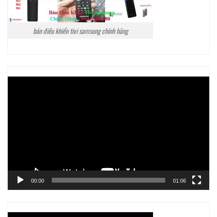
bán điều khiển tivi samsung chính hãng
Trình
chơi
Video
00:00
01:06