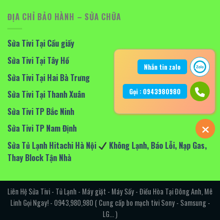
ĐỊA CHỈ BẢO HÀNH – SỬA CHỮA
Sửa Tivi Tại Cầu giấy
Sửa Tivi Tại Tây Hồ
Nhắn tin zalo
Sửa Tivi Tại Hai Bà Trưng
Gọi : 0943980980
Sửa Tivi Tại Thanh Xuân
Sửa Tivi TP Bắc Ninh
Sửa Tivi TP Nam Định
Sửa Tủ Lạnh Hitachi Hà Nội
Không Lạnh, Báo Lỗi, Nạp Gas,
Thay Block Tận Nhà
Liên Hệ Sửa Tivi - Tủ Lạnh - Máy giặt - Máy Sấy - Điều Hòa Tại Đông Anh, Mê
Linh Gọi Ngay! - 0943,980,980 ( Cung cấp bo mạch tivi Sony - Samsung -
LG... )