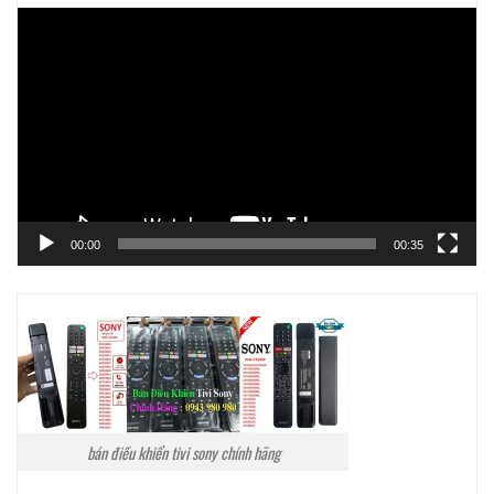
Trình
chơi
Video
00:00
00:35
bán điều khiển tivi sony chính hãng