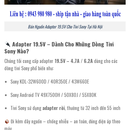
Bán Nguồn Adapter 19.5V Cho Tivi Sony Tại Hà Nội
Adapter 19.5V – Dành Cho Những Dòng Tivi
Sony Nào?
Chúng tôi cung cấp adapter
19.5V – 4.7A / 6.2A
dùng cho các
dòng tivi Sony phổ biến như:
Sony KDL-32W600D / 40R350E / 43W660E
Sony Android TV 49X7500H / 50X80J / 55X80K
Tivi Sony sử dụng
adapter rời
, thường từ 32 inch đến 55 inch
Đi kèm dây nguồn – chống nhiễu – an toàn, đúng điện áp theo
máy.