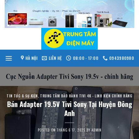
Skip
to
content
HÀ NỘI
LIÊN HỆ
08:00 - 17:00
0943980980
TIN TỨC & SỰ KIỆN
,
TRUNG TÂM BẢO HÀNH TIVI 4K - LINH KIỆN CHÍNH HÃNG
Bán Adapter 19.5V Tivi Sony Tại Huyện Đông
Anh
POSTED ON
THÁNG 6 17, 2025
BY
ADMIN