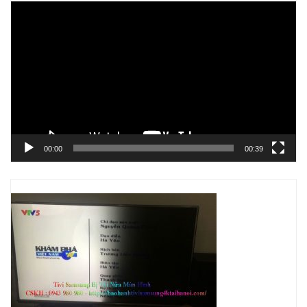
Trình
chơi
Video
00:00
00:39