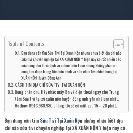
Table of Contents
Bạn đang cần tìm Sửa Tivi Tại Xuân Nộn nhưng chưa biết địa chỉ nào
sửa tivi chuyên nghiệp tại XÃ XUÂN NỘN ? hiện nay có rất nhiều các
cửa hàng nhỏ lẻ và dịch vụ online trên face nhưng không phải ai
cùng tìm được trung tâm bảo hành và sửa chữa tivi chính hãng tại
XUÂN NỘN Huyện Đông Anh
CÁCH TÌM ĐỊA CHỈ SỬA TIVI TẠI XUÂN NỘN
Đừng chần chừ, Hãy nhấc máy lên và điện thoại ngay cho Trung
tâm Sửa tivi tại xã xuân nộn huyện đông anh gần nhà bạn nhất.
Hotline: 0943.980.980 chúng tôi sẽ có mặt sau 15 – 20 phút.
Bạn đang cần tìm
Sửa Tivi Tại Xuân Nộn
nhưng chưa biết địa
chỉ nào sửa tivi chuyên nghiệp tại
XÃ XUÂN NỘN ?
hiện nay có