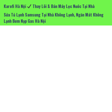
Karofi Hà Nội
Thay Lõi & Bán Máy Lọc Nước Tại Nhà
Sửa Tủ Lạnh Samsung Tại Nhà Không Lạnh, Ngăn Mát Không
Lạnh Bơm Nạp Gas Hà Nội
Sửa Tivi Tại vinhomes ocen park
Chuyên Sửa Máy giặt LG Tại Nhà Hà Nội
Hỗ Trợ Nhanh 24/7
ĐỊA CHỈ BẢO HÀNH – SỬA CHỮA
Sửa Tivi Tại Cầu giấy
Sửa Tivi Tại Tây Hồ
Sửa Tivi Tại Hai Bà Trưng
Sửa Tivi Tại Thanh Xuân
Sửa Tivi TP Bắc Ninh
Sửa Tivi TP Nam Định