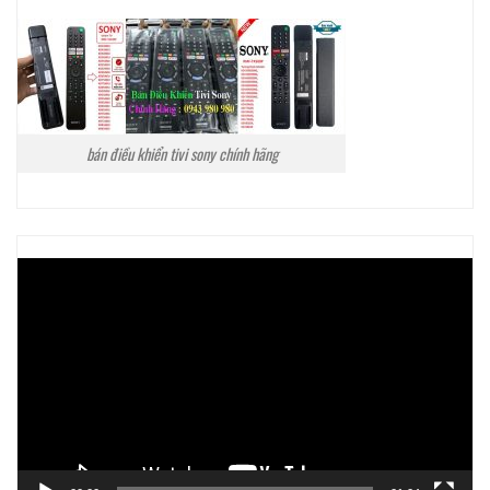
bán điều khiển tivi sony chính hãng
Trình
chơi
Video