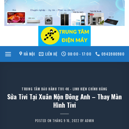
Skip
to
content
HÀ NỘI
LIÊN HỆ
08:00 - 17:00
0943980980
TRUNG TÂM BẢO HÀNH TIVI 4K - LINH KIỆN CHÍNH HÃNG
Sửa Tivi Tại Xuân Nộn Đông Anh – Thay Màn
Hình Tivi
POSTED ON
THÁNG 9 16, 2022
BY
ADMIN