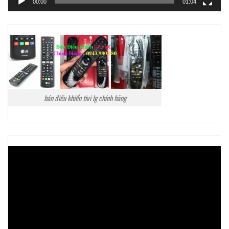
00:00
01:04
bán điều khiển tivi lg chính hãng
Trình
chơi
Video