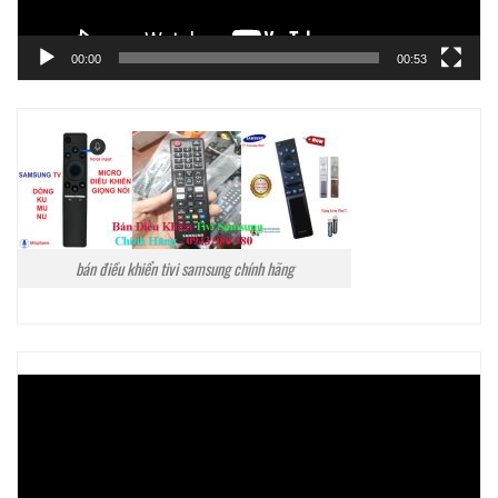
00:00
00:53
bán điều khiển tivi samsung chính hãng
Trình
chơi
Video