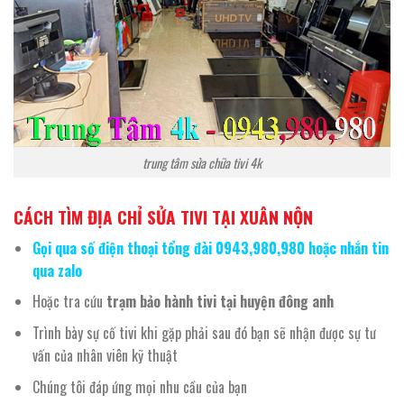
trung tâm sửa chữa tivi 4k
CÁCH TÌM ĐỊA CHỈ SỬA TIVI TẠI XUÂN NỘN
Gọi qua số điện thoại tổng đài 0943,980,980 hoặc nhắn tin
qua zalo
Hoặc tra cứu
trạm bảo hành tivi tại huyện đông anh
Trình bày sự cố tivi khi gặp phải sau đó bạn sẽ nhận được sự tư
vấn của nhân viên kỹ thuật
Chúng tôi đáp ứng mọi nhu cầu của bạn