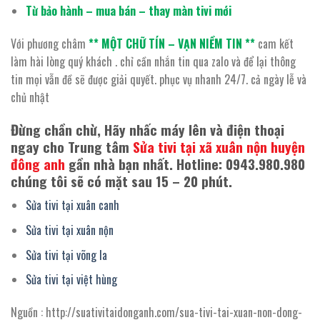
Từ bảo hành – mua bán – thay màn tivi mới
Với phương châm
** MỘT CHỮ TÍN – VẠN NIỀM TIN **
cam kết
làm hài lòng quý khách . chỉ cần nhắn tin qua zalo và để lại thông
tin mọi vẫn đề sẽ được giải quyết. phục vụ nhanh 24/7. cả ngày lễ và
chủ nhật
Đừng chần chừ, Hãy nhấc máy lên và điện thoại
ngay cho Trung tâm
Sửa tivi tại xã xuân nộn huyện
đông anh
gần nhà bạn nhất. Hotline: 0943.980.980
chúng tôi sẽ có mặt sau 15 – 20 phút.
Sửa tivi tại xuân canh
Sửa tivi tại xuân nộn
Sửa tivi tại võng la
Sửa tivi tại việt hùng
Nguồn : http://suativitaidonganh.com/sua-tivi-tai-xuan-non-dong-