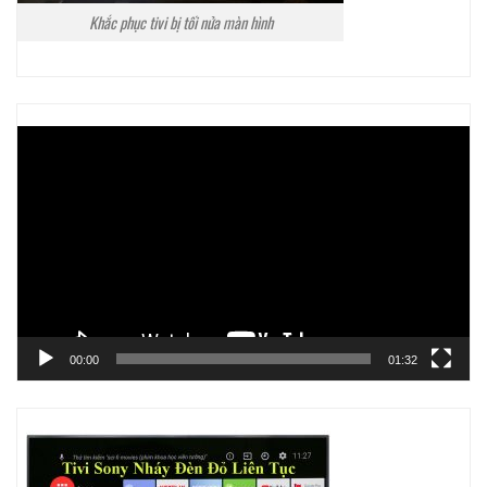
Khắc phục tivi bị tối nửa màn hình
Trình
chơi
Video
00:00
01:32