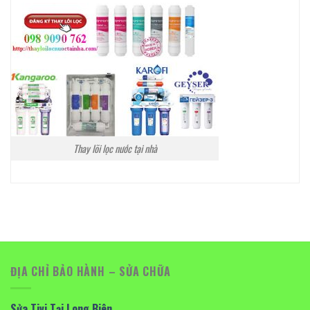
Thay lõi lọc nước tại nhà
ĐỊA CHỈ BẢO HÀNH – SỬA CHỮA
Sửa Tivi Tại Long Biên