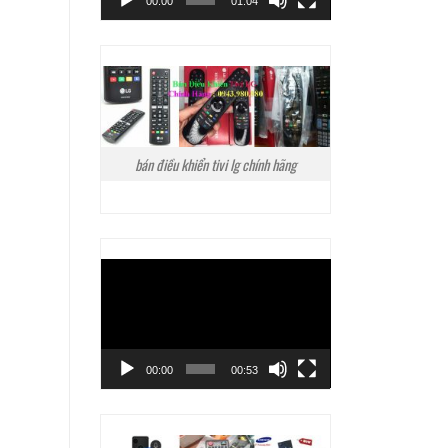
00:00
01:04
bán điều khiển tivi lg chính hãng
Trình
chơi
Video
00:00
00:53