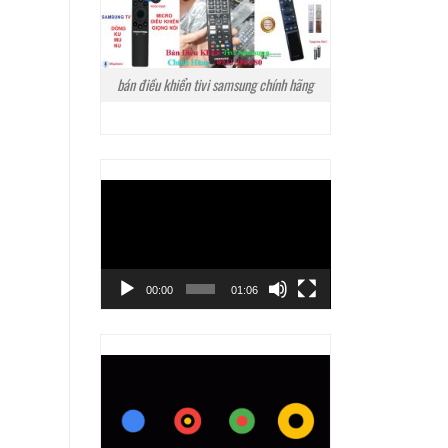
bán điều khiển tivi samsung chính hãng
Trình
chơi
Video
00:00
01:06