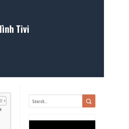
ình Tivi
i
Trình