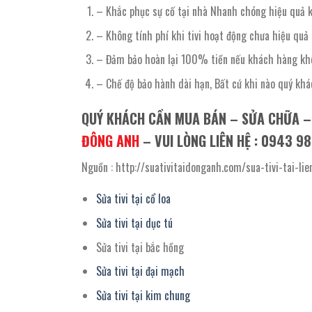
– Khắc phục sự cố tại nhà Nhanh chóng hiệu quả 
– Không tính phí khi tivi hoạt động chưa hiệu quả 
– Đảm bảo hoàn lại 100% tiền nếu khách hàng khô
– Chế độ bảo hành dài hạn, Bất cứ khi nào quý khá
QUÝ KHÁCH CẦN MUA BÁN – SỬA CHỮA 
ĐÔNG ANH
– VUI LÒNG LIÊN HỆ : 0943 9
Nguồn : http://suativitaidonganh.com/sua-tivi-tai-l
Sửa tivi tại cổ loa
Sửa tivi tại dục tú
Sửa tivi tại bắc hồng
Sửa tivi tại đại mạch
Sửa tivi tại kim chung