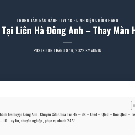
TRUNG TÂM BẢO HÀNH TIVI 4K - LINH KIỆN CHÍNH HÃNG
i Tại Liên Hà Đông Anh – Thay Màn H
POSTED ON
THÁNG 9 16, 2022
BY
ADMIN
ảo hành tivi huyện Đông Anh . Chuyên Sửa Chữa Tivi 4k – 8k – Oled – Qled – Neo Qled – Tiv
– LG… uy tín, chuyên nghiệp , phục vụ nhanh 24/7