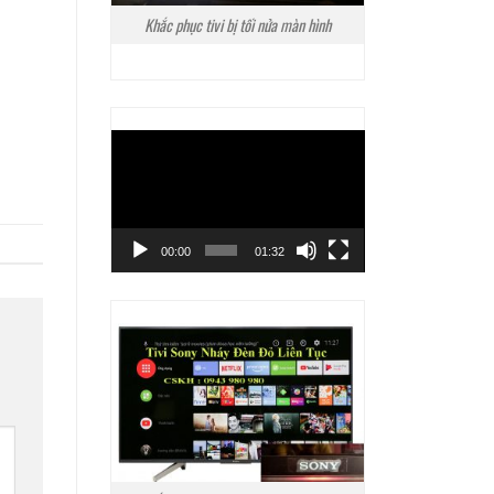
Khắc phục tivi bị tối nửa màn hình
Trình
chơi
Video
00:00
01:32