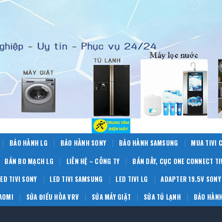
BẢO HÀNH LG
BẢO HÀNH SONY
BẢO HÀNH SAMSUNG
MUA TIVI 
BÁN BO MẠCH LG
LIÊN HỆ – CÔNG TY
BÁN DÂY, CỤC ONE CONNECT T
LED TIVI SONY
LED TIVI SAMSUNG
LED TIVI LG
ADAPTER 19.5V SONY
IAOMI
SỬA ĐIỀU HÒA VRV
SỬA MÁY GIẶT
SỬA TỦ LẠNH
BẢO HÀNH