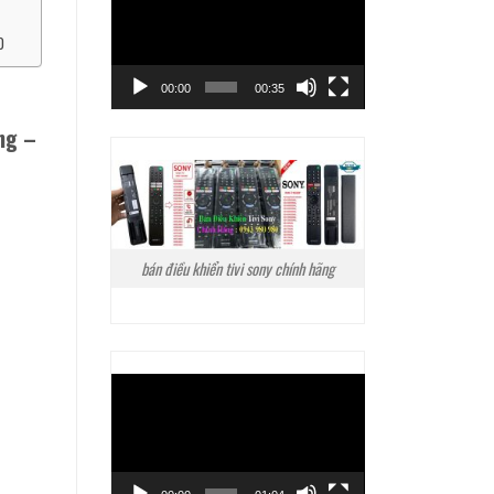
chơi
Video
0
00:00
00:35
ng –
bán điều khiển tivi sony chính hãng
Trình
chơi
Video