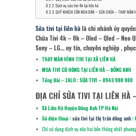
Dịch vụ sửa tivi 4k tại liên hà
QUÝ KHÁCH CẦN MUA BÁN – SỬA CHỮA – THAY MÀN HÌN
Sửa tivi tại liên hà
là chi nhánh ủy quyền
Chữa Tivi 4k – 8k – Oled – Qled – Neo Q
Sony – LG… uy tín, chuyên nghiệp , phụ
THAY MÀN HÌNH TIVI TẠI XÃ LIÊN HÀ
MUA TIVI CŨ HỎNG TẠI LIÊN HÀ – ĐÔNG ANH
Tổng Đài – ZALO : SỬA TIVI – 0943 980 980
ĐỊA CHỈ SỬA TIVI TẠI LIÊN HÀ
Xã Liên Hà Huyện Đông Anh TP Hà Nội
Số điện thoại :
sửa tivi tại thị trấn đông anh
: 
Chỉ sử dụng dịch vụ nếu hai bên thống nhất phương 