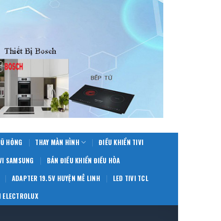
CŨ HỎNG
THAY MÀN HÌNH
ĐIỀU KHIỂN TIVI
IVI SAMSUNG
BÁN ĐIỀU KHIỂN ĐIỀU HÒA
ADAPTER 19.5V HUYỆN MÊ LINH
LED TIVI TCL
 ELECTROLUX