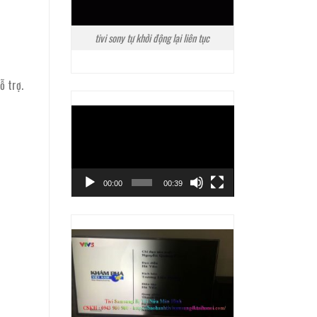
tivi sony tự khởi động lại liên tục
ỗ trợ.
Trình
chơi
Video
00:00
00:39