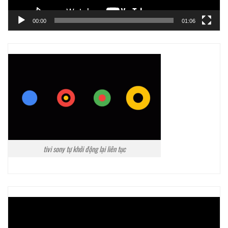
00:00
01:06
tivi sony tự khởi động lại liên tục
Trình
chơi