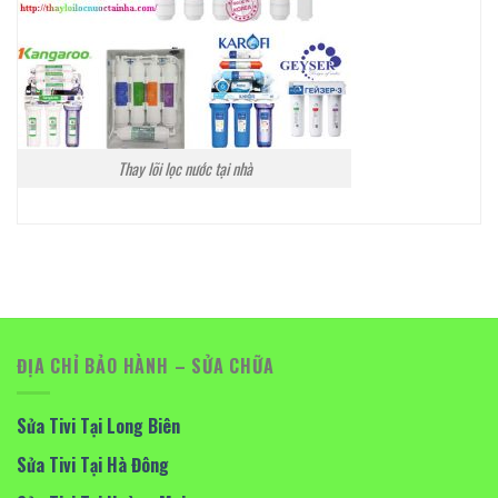
Thay lõi lọc nước tại nhà
ĐỊA CHỈ BẢO HÀNH – SỬA CHỮA
Sửa Tivi Tại Long Biên
Sửa Tivi Tại Hà Đông