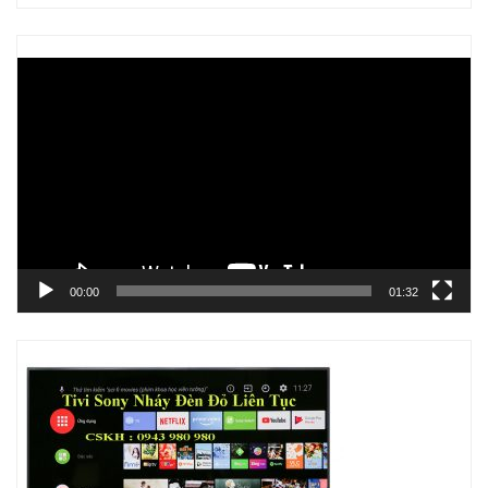
Trình
chơi
Video
00:00
01:32