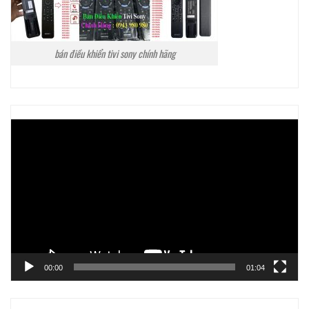
bán điều khiển tivi sony chính hãng
Trình
chơi
Video
00:00
01:04