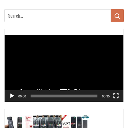
Trình
chơi
Video
00:00
00:35