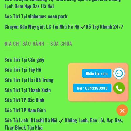
Lạnh Bơm Nạp Gas Hà Nội
Sửa Tivi Tại vinhomes ocen park
Chuyên Sửa Máy giặt LG Tại Nhà Hà Nội
Hỗ Trợ Nhanh 24/7
ĐỊA CHỈ BẢO HÀNH – SỬA CHỮA
Sửa Tivi Tại Cầu giấy
Sửa Tivi Tại Tây Hồ
Nhắn tin zalo
Sửa Tivi Tại Hai Bà Trưng
Gọi : 0943980980
Sửa Tivi Tại Thanh Xuân
Sửa Tivi TP Bắc Ninh
Sửa Tivi TP Nam Định
Sửa Tủ Lạnh Hitachi Hà Nội
Không Lạnh, Báo Lỗi, Nạp Gas,
Thay Block Tận Nhà