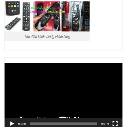
bán điều khiển tivi lg chính hãng
Trình
chơi
Video
00:00
00:53