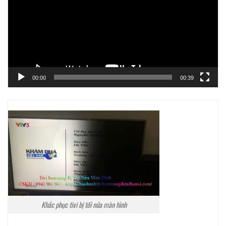
Video
00:00
00:39
Khắc phục tivi bị tối nửa màn hình