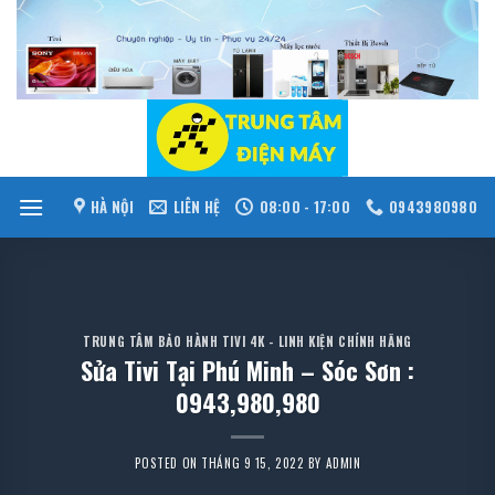
Skip
to
content
HÀ NỘI
LIÊN HỆ
08:00 - 17:00
0943980980
TRUNG TÂM BẢO HÀNH TIVI 4K - LINH KIỆN CHÍNH HÃNG
Sửa Tivi Tại Phú Minh – Sóc Sơn :
0943,980,980
POSTED ON
THÁNG 9 15, 2022
BY
ADMIN