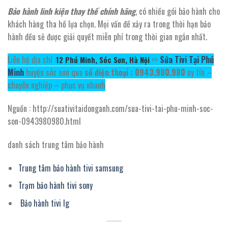
Bảo hành linh kiện thay thế chính hãng
, có nhiều gói bảo hành cho
khách hàng tha hồ lựa chọn. Mọi vấn đề xảy ra trong thời hạn bảo
hành đều sẽ được giải quyết miễn phí trong thời gian ngắn nhất.
Liên hệ địa chỉ :
>>
Sửa Tivi Tại Phú
12
Phú Minh, Sóc Sơn, Hà Nội
Minh
huyện sóc sơn qua
số điện thoại : 0943.980.980
uy tín –
chuyên nghiệp – phục vụ nhanh
Nguồn : http://suativitaidonganh.com/sua-tivi-tai-phu-minh-soc-
son-0943980980.html
danh sách trung tâm bảo hành
Trung tâm bảo hành tivi samsung
Trạm bảo hành tivi sony
Bảo hành tivi lg