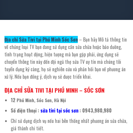
Địa chỉ Sửa Tivi tại Phú Minh Sóc Sơn
– Bạn hãy Mô tả thông tin
về chủng loại TV bạn đang sử dụng cần sửa chữa hoặc bảo dưỡng,
tình trạng hoạt động, hiện tượng mà bạn gặp phải, ứng dụng sẽ
chuyển thông tin này đến đội ngũ thợ sửa TV uy tín mà chúng tôi
tuyển dụng kỹ càng, họ sẽ nghiên cứu và phản hồi bạn về phương án
xử lý. Nếu bạn đồng ý, dịch vụ sẽ được triển khai.
ĐỊA CHỈ SỬA TIVI TẠI PHÚ MINH – SÓC SƠN
12
Phú Minh, Sóc Sơn, Hà Nội
Số điện thoại :
sửa tivi tại sóc sơn
: 0943,980,980
Chỉ sử dụng dịch vụ nếu hai bên thống nhất phương án sửa chữa,
giá thành chi tiết.