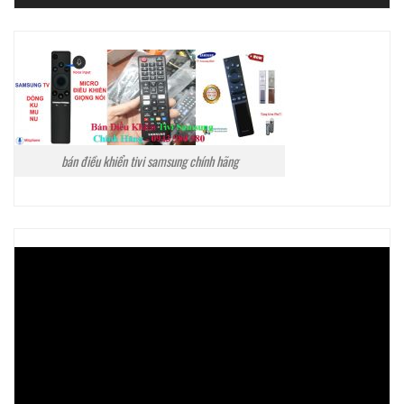
bán điều khiển tivi samsung chính hãng
Trình
chơi
Video