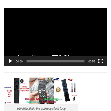
Trình
chơi
Video
00:00
00:53
bán điều khiển tivi samsung chính hãng