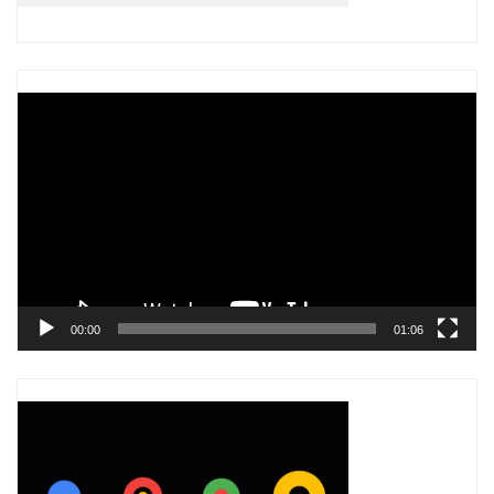
Trình
chơi
Video
00:00
01:06