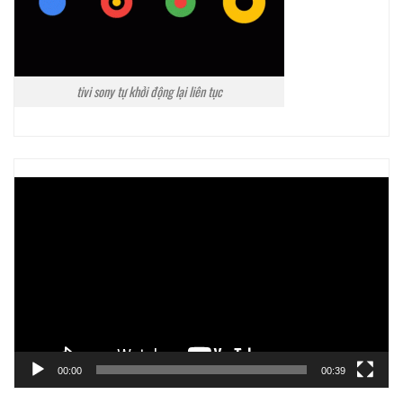
tivi sony tự khởi động lại liên tục
Trình
chơi
Video
00:00
00:39