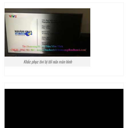
Khắc phục tivi bị tối nửa màn hình
Trình
chơi
Video