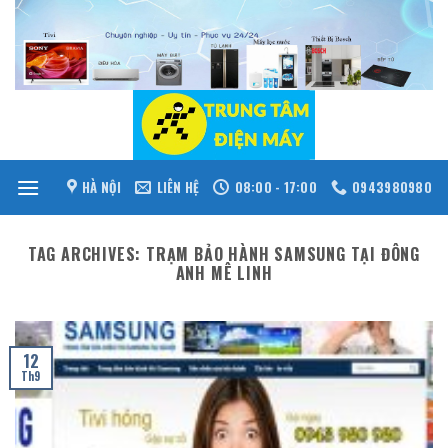
Skip
to
content
HÀ NỘI
LIÊN HỆ
08:00 - 17:00
0943980980
TAG ARCHIVES:
TRẠM BẢO HÀNH SAMSUNG TẠI ĐÔNG
ANH MÊ LINH
12
Th9