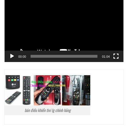
chơi
Video
00:00
01:04
bán điều khiển tivi lg chính hãng