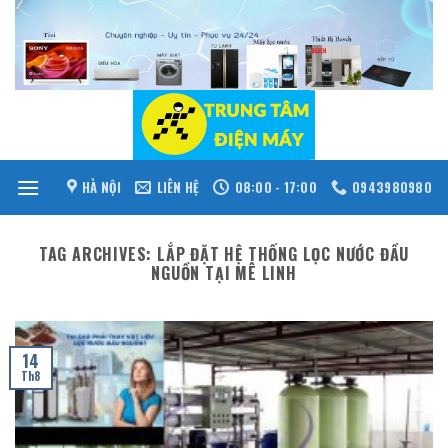
Skip
to
content
HÀ NỘI
LIÊN HỆ
08:00 - 17:00
0943980980
TAG ARCHIVES:
LẮP ĐẶT HỆ THỐNG LỌC NƯỚC ĐẦU
NGUỒN TẠI MÊ LINH
14
Th8