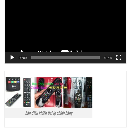
chơi
Video
00:00
01:04
bán điều khiển tivi lg chính hãng