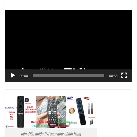
Trình
chơi
Video
00:00
00:53
bán điều khiển tivi samsung chính hãng