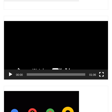
Trình
chơi
Video
00:00
01:06