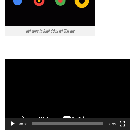
tivi sony tự khởi động lại liên tục
Trình
chơi
Video
00:00
00:39