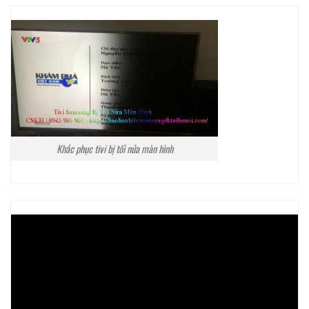
Khắc phục tivi bị tối nửa màn hình
Trình
chơi
Video