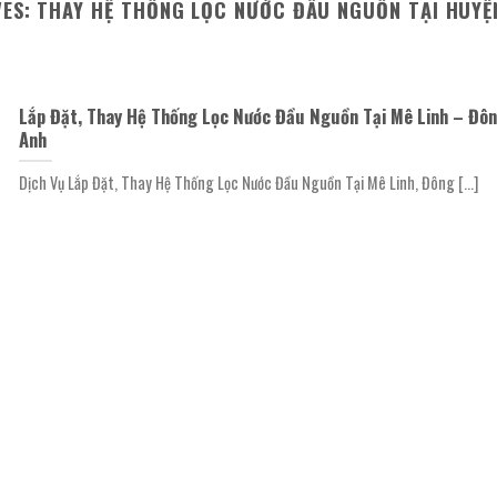
VES:
THAY HỆ THỐNG LỌC NƯỚC ĐẦU NGUỒN TẠI HUYỆ
Lắp Đặt, Thay Hệ Thống Lọc Nước Đầu Nguồn Tại Mê Linh – Đô
Anh
Dịch Vụ Lắp Đặt, Thay Hệ Thống Lọc Nước Đầu Nguồn Tại Mê Linh, Đông [...]