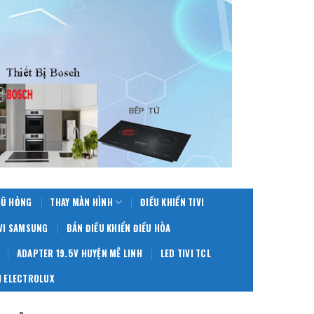
CŨ HỎNG
THAY MÀN HÌNH
ĐIỀU KHIỂN TIVI
IVI SAMSUNG
BÁN ĐIỀU KHIỂN ĐIỀU HÒA
ADAPTER 19.5V HUYỆN MÊ LINH
LED TIVI TCL
 ELECTROLUX