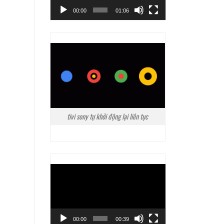
00:00
01:06
tivi sony tự khởi động lại liên tục
Trình
chơi
Video
00:00
00:39