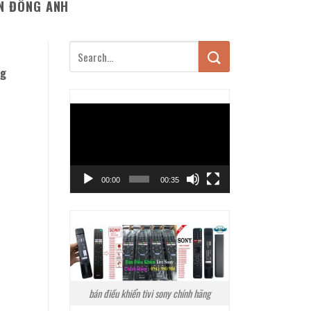
N ĐÔNG ANH
ng
Trình
chơi
Video
00:00
00:35
bán điều khiển tivi sony chính hãng