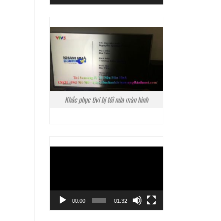
Khắc phục tivi bị tối nửa màn hình
Trình
chơi
Video
00:00
01:32