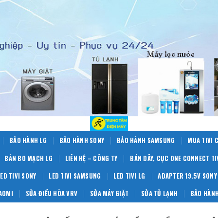
BẢO HÀNH LG
BẢO HÀNH SONY
BẢO HÀNH SAMSUNG
MUA TIVI 
BÁN BO MẠCH LG
LIÊN HỆ – CÔNG TY
BÁN DÂY, CỤC ONE CONNECT T
LED TIVI SONY
LED TIVI SAMSUNG
LED TIVI LG
ADAPTER 19.5V SONY
IAOMI
SỬA ĐIỀU HÒA VRV
SỬA MÁY GIẶT
SỬA TỦ LẠNH
BẢO HÀNH