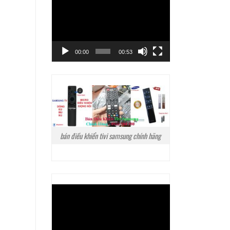
Trình
chơi
Video
00:00
00:53
bán điều khiển tivi samsung chính hãng
Trình
chơi
Video