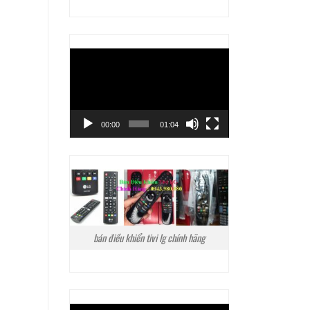
Trình
chơi
Video
00:00
01:04
bán điều khiển tivi lg chính hãng