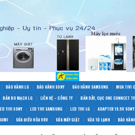
BẢO HÀNH LG
BẢO HÀNH SONY
BẢO HÀNH SAMSUNG
MUA TIVI 
BÁN BO MẠCH LG
LIÊN HỆ – CÔNG TY
BÁN DÂY, CỤC ONE CONNECT T
LED TIVI SONY
LED TIVI SAMSUNG
LED TIVI LG
ADAPTER 19.5V SONY
IAOMI
SỬA ĐIỀU HÒA VRV
SỬA MÁY GIẶT
SỬA TỦ LẠNH
BẢO HÀNH