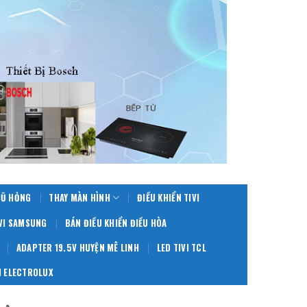
CŨ HỎNG
THAY MÀN HÌNH
ĐIỀU KHIỂN TIVI
IVI SAMSUNG
BÁN ĐIỀU KHIỂN ĐIỀU HÒA
ADAPTER 19.5V HUYỆN MÊ LINH
LED TIVI TCL
 ELECTROLUX