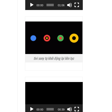
00:00
01:06
tivi sony tự khởi động lại liên tục
Trình
chơi
Video
00:00
00:39