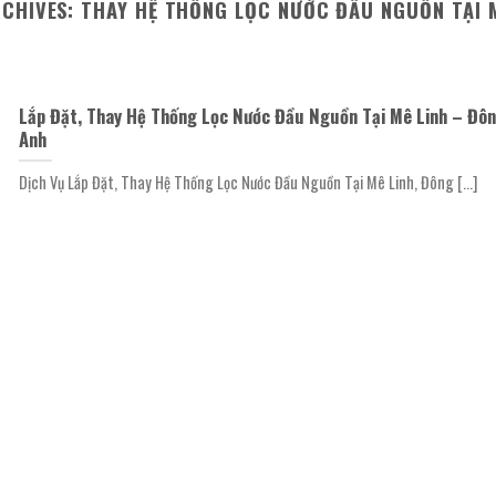
RCHIVES:
THAY HỆ THỐNG LỌC NƯỚC ĐẦU NGUỒN TẠI 
Lắp Đặt, Thay Hệ Thống Lọc Nước Đầu Nguồn Tại Mê Linh – Đô
Anh
Dịch Vụ Lắp Đặt, Thay Hệ Thống Lọc Nước Đầu Nguồn Tại Mê Linh, Đông [...]