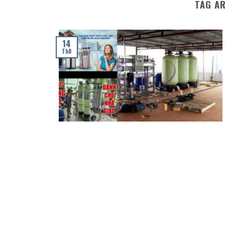
TAG A
14
Th8