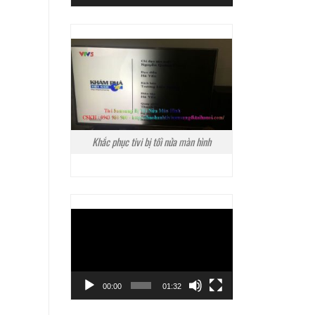
Khắc phục tivi bị tối nửa màn hình
Trình
chơi
Video
00:00
01:32