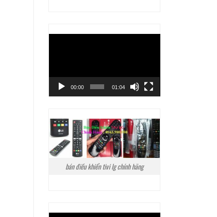
Trình
chơi
Video
00:00
01:04
bán điều khiển tivi lg chính hãng