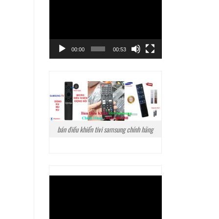
Trình
chơi
Video
00:00
00:53
bán điều khiển tivi samsung chính hãng
Trình
chơi
Video