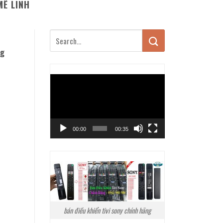
MÊ LINH
ng
Trình
chơi
Video
00:00
00:35
bán điều khiển tivi sony chính hãng