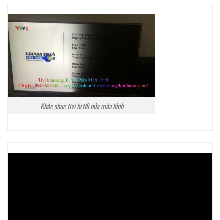
Khắc phục tivi bị tối nửa màn hình
Trình
chơi
Video