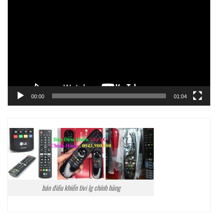
chơi
Video
00:00
01:04
bán điều khiển tivi lg chính hãng