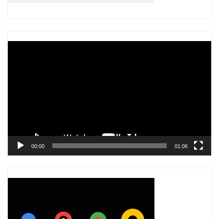
Trình
chơi
Video
00:00
01:06