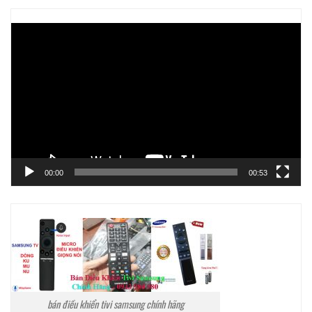
Trình
chơi
Video
00:00
00:53
bán điều khiển tivi samsung chính hãng