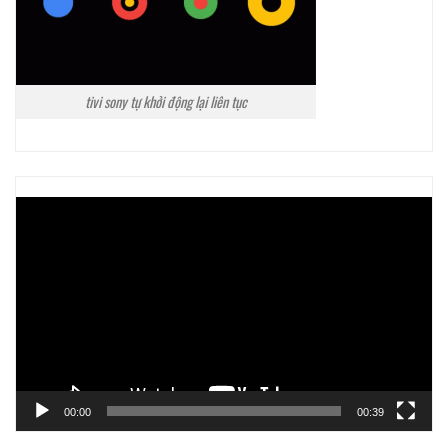
tivi sony tự khởi động lại liên tục
Trình
chơi
Video
00:00
00:39