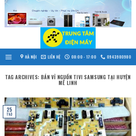
Skip
to
content
HÀ NỘI
LIÊN HỆ
08:00 - 17:00
0943980980
TAG ARCHIVES:
BÁN VỈ NGUỒN TIVI SAMSUNG TẠI HUYỆN
MÊ LINH
25
Th3