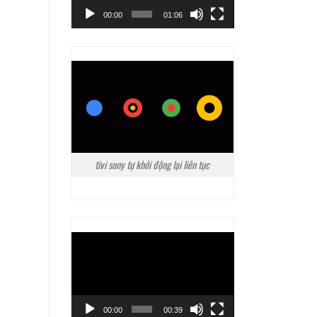
00:00
01:06
tivi sony tự khởi động lại liên tục
Trình
chơi
Video
00:00
00:39