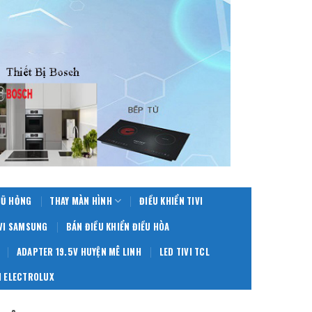
CŨ HỎNG
THAY MÀN HÌNH
ĐIỀU KHIỂN TIVI
IVI SAMSUNG
BÁN ĐIỀU KHIỂN ĐIỀU HÒA
ADAPTER 19.5V HUYỆN MÊ LINH
LED TIVI TCL
 ELECTROLUX