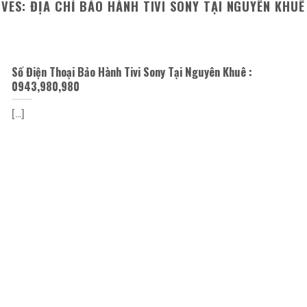
IVES:
ĐỊA CHỈ BẢO HÀNH TIVI SONY TẠI NGUYÊN KHU
Số Điện Thoại Bảo Hành Tivi Sony Tại Nguyên Khuê :
0943,980,980
[...]