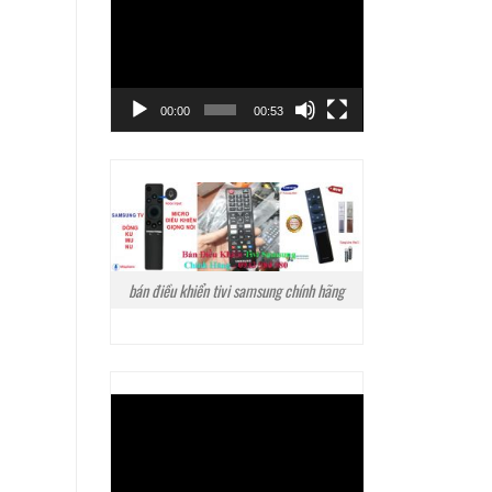
Trình
chơi
Video
00:00
00:53
bán điều khiển tivi samsung chính hãng
Trình
chơi
Video