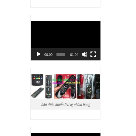
Trình
chơi
Video
00:00
01:04
bán điều khiển tivi lg chính hãng