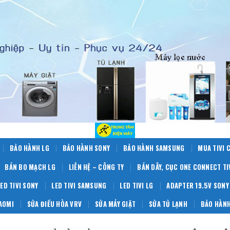
BẢO HÀNH LG
BẢO HÀNH SONY
BẢO HÀNH SAMSUNG
MUA TIVI 
BÁN BO MẠCH LG
LIÊN HỆ – CÔNG TY
BÁN DÂY, CỤC ONE CONNECT T
LED TIVI SONY
LED TIVI SAMSUNG
LED TIVI LG
ADAPTER 19.5V SONY
IAOMI
SỬA ĐIỀU HÒA VRV
SỬA MÁY GIẶT
SỬA TỦ LẠNH
BẢO HÀNH