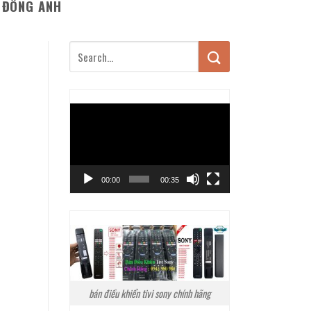
Ê ĐÔNG ANH
Trình
chơi
Video
00:00
00:35
bán điều khiển tivi sony chính hãng