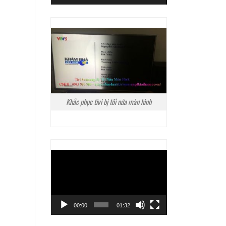
Khắc phục tivi bị tối nửa màn hình
Trình
chơi
Video
00:00
01:32