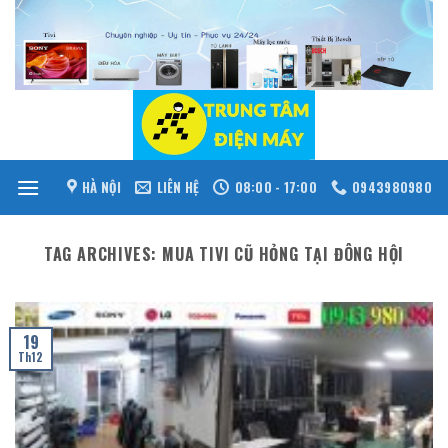
Skip
to
content
HÀ NỘI
LIÊN HỆ
08:00 - 17:00
0943980980
TAG ARCHIVES:
MUA TIVI CŨ HỎNG TẠI ĐÔNG HỘI
19
Th12