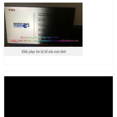
Khắc phục tivi bị tối nửa màn hình
Trình
chơi
Video