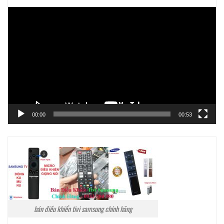
Trình
chơi
Video
00:00
00:53
bán điều khiển tivi samsung chính hãng