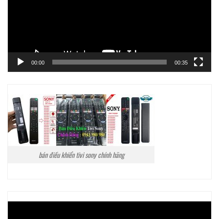
00:00
00:35
bán điều khiển tivi sony chính hãng
Trình
chơi