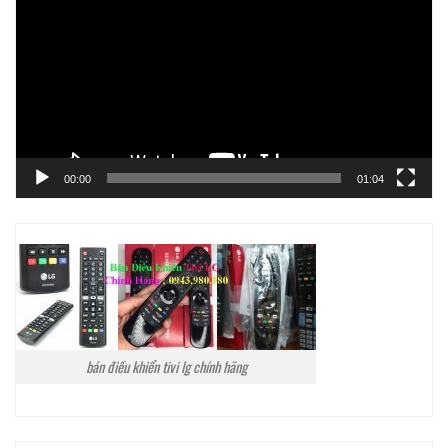
Video
00:00
01:04
bán điều khiển tivi lg chính hãng