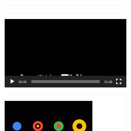
Trình
chơi
Video
00:00
01:06