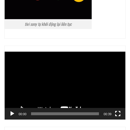
tivi sony tự khởi động lại liên tục
Trình
chơi
Video
00:00
00:39