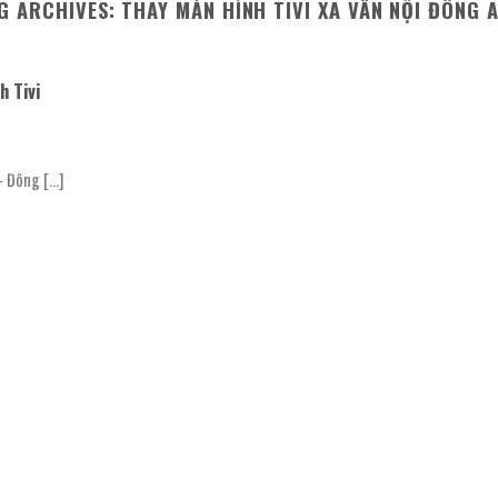
G ARCHIVES:
THAY MÀN HÌNH TIVI XÃ VÂN NỘI ĐÔNG 
h Tivi
Đông [...]