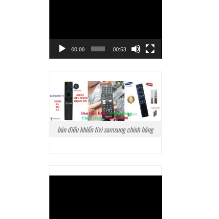
Trình
chơi
Video
00:00
00:53
bán điều khiển tivi samsung chính hãng
Trình
chơi
Video