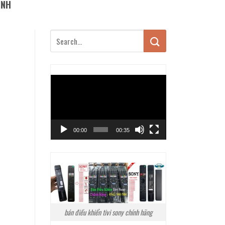
ANH
Trình
chơi
Video
00:00
00:35
bán điều khiển tivi sony chính hãng