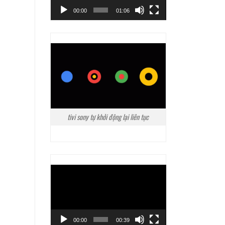
00:00
01:06
tivi sony tự khởi động lại liên tục
Trình
chơi
Video
00:00
00:39