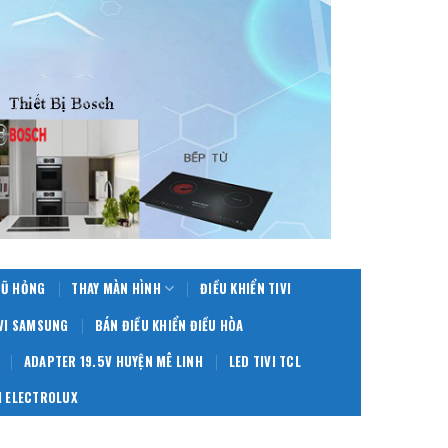
CŨ HỎNG
THAY MÀN HÌNH
ĐIỀU KHIỂN TIVI
IVI SAMSUNG
BÁN ĐIỀU KHIỂN ĐIỀU HÒA
ADAPTER 19.5V HUYỆN MÊ LINH
LED TIVI TCL
 ELECTROLUX