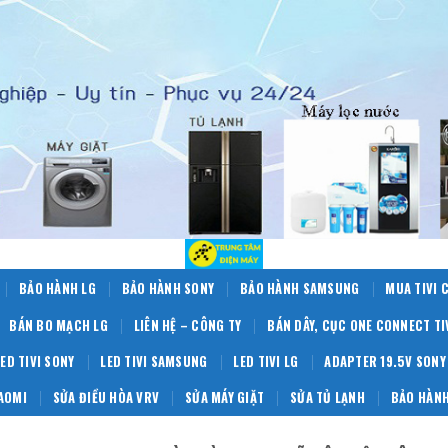
BẢO HÀNH LG
BẢO HÀNH SONY
BẢO HÀNH SAMSUNG
MUA TIVI 
BÁN BO MẠCH LG
LIÊN HỆ – CÔNG TY
BÁN DÂY, CỤC ONE CONNECT T
LED TIVI SONY
LED TIVI SAMSUNG
LED TIVI LG
ADAPTER 19.5V SONY
IAOMI
SỬA ĐIỀU HÒA VRV
SỬA MÁY GIẶT
SỬA TỦ LẠNH
BẢO HÀNH