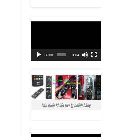
Trình
chơi
Video
00:00
01:04
bán điều khiển tivi lg chính hãng