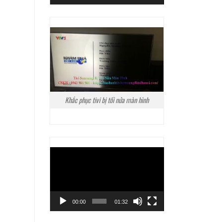
Khắc phục tivi bị tối nửa màn hình
Trình
chơi
Video
00:00
01:32