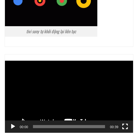
tivi sony tự khởi động lại liên tục
Trình
chơi
Video
00:00
00:39