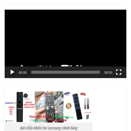
Trình
chơi
Video
00:00
00:53
bán điều khiển tivi samsung chính hãng