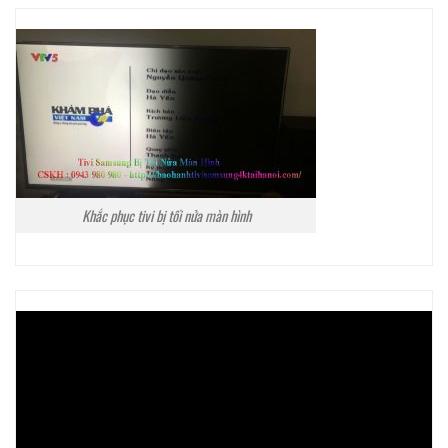
Khắc phục tivi bị tối nửa màn hình
Trình
chơi
Video