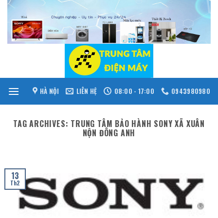
Skip
to
content
HÀ NỘI
LIÊN HỆ
08:00 - 17:00
0943980980
TAG ARCHIVES:
TRUNG TÂM BẢO HÀNH SONY XÃ XUÂN
NỘN ĐÔNG ANH
13
Th2