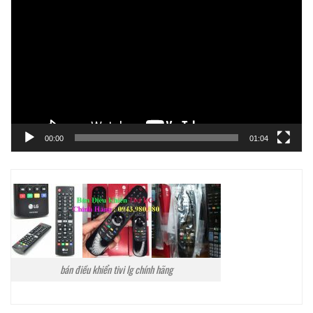
chơi
Video
00:00
01:04
bán điều khiển tivi lg chính hãng