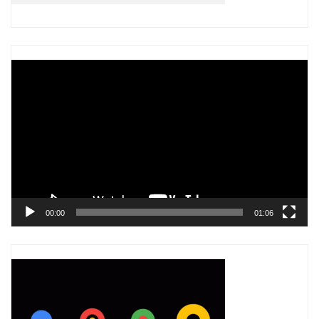
Trình
chơi
Video
00:00
01:06